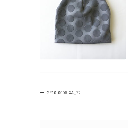
投
前
GF10-0006-XA_72
の
稿
投
ナ
稿:
ビ