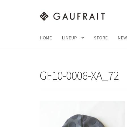
ナ
コ
ビ
ン
ゲ
テ
ー
ン
HOME
LINEUP
STORE
NEW
シ
ツ
ョ
へ
ン
ス
へ
キ
GF10-0006-XA_72
ス
ッ
キ
プ
ッ
プ