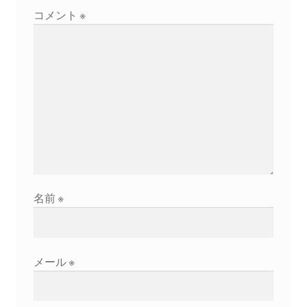
シ
コメント
※
ョ
ン
名前
※
メール
※