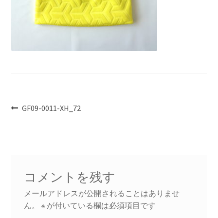
投
前
GF09-0011-XH_72
の
稿
投
ナ
稿:
ビ
コメントを残す
ゲ
メールアドレスが公開されることはありませ
ー
ん。
※
が付いている欄は必須項目です