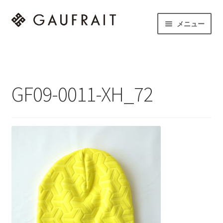
ナ
コ
メニュー
ビ
ン
ゲ
テ
HOME
ー
ン
シ
ツ
サ
LINEUP
ョ
へ
ブ
GF09-0011-XH_72
ン
ス
メ
STORE
へ
キ
ニ
ス
ッ
ュ
NEWS
キ
プ
ー
ッ
を
CONTACT
プ
展
開
instagram
to English