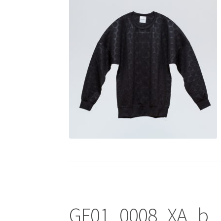
GF01_0008_XA_b