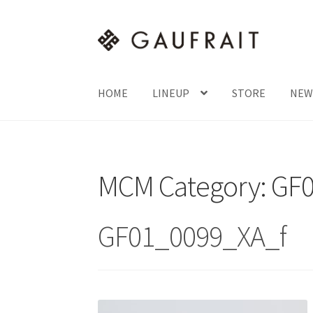
ナ
コ
ビ
ン
ゲ
テ
ー
ン
HOME
LINEUP
STORE
NEW
シ
ツ
ョ
へ
ン
ス
へ
キ
MCM Category:
GF
ス
ッ
キ
プ
ッ
GF01_0099_XA_f
プ