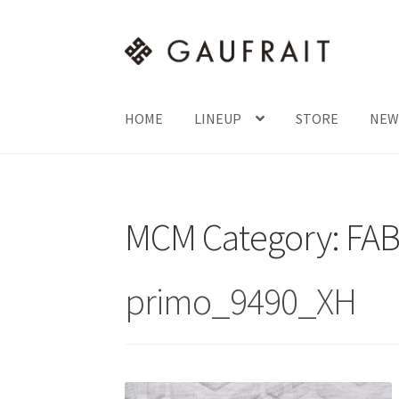
ナ
コ
ビ
ン
ゲ
テ
ー
ン
HOME
LINEUP
STORE
NEW
シ
ツ
ョ
へ
ン
ス
へ
キ
MCM Category:
FAB
ス
ッ
キ
プ
ッ
primo_9490_XH
プ