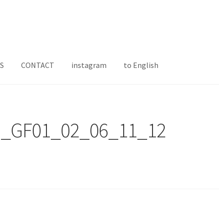
S
CONTACT
instagram
to English
_GF01_02_06_11_12