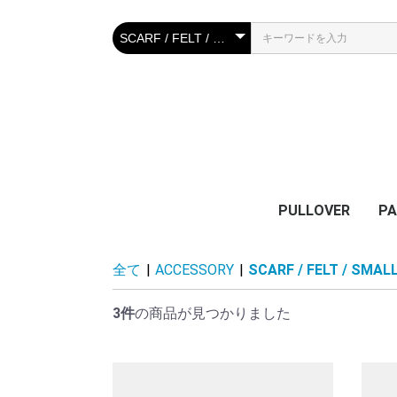
PULLOVER
P
PRIMO / LS
UNIZON X EDEL / 
PRIMO / BC
PR
PR
BO
全て
|
ACCESSORY
|
SCARF / FELT / SMAL
3件
の商品が見つかりました