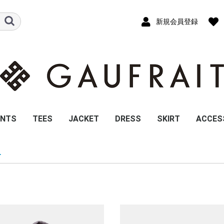
新規会員登録
ANTS
TEES
JACKET
DRESS
SKIRT
ACCES
H.S
IMO / JOGGER
IMO / JGBC
UNCE / RF
DACAPO/SS
ERNST / SS
PULSE/ SS
RELEASE / SS
LOWPASS / ZIP-UP
MODERATO / SHORT
SHRINK / QS
UNIZONxEDEL /
MODERATO / QS
UNIZONxEDEL /
BEANIE 
SOFT /
SAC / 
SCARF /
SCARF 
SCARF 
L
BOTTLE
GATHER
CLASS
SMALL
LARGE
MIDIU