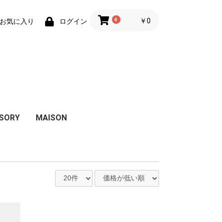
0
￥0
お気に入り
ログイン
SORY
MAISON
/ VIVACE /
 NET / SCURF
FELT / 2WAY
 FELT /
/ ADAGIO /
/ SEGNO /
CUSHION_COMPRE_4545
PLACEMAT_ELEVATO_5037
COASTER_ELEVATO_9797
IC
M