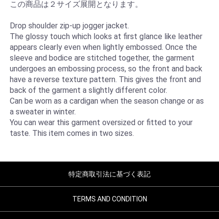
この商品は２サイズ展開となります。
Drop​ ​shoulder​ ​zip-up​ ​jogger​ ​jacket.
The glossy touch which looks at first glance like leather
appears clearly even when lightly embossed. Once the
sleeve and bodice are stitched together, the garment
undergoes an embossing process, so the front and back
have a reverse texture pattern. This gives​ ​the​ ​front​ ​and​ ​
back​ ​of​ ​the​ ​garment​ ​a​ ​slightly​ ​different​ ​color.
Can be worn as a cardigan when the season change or as
a sweater in winter.
You​ ​can​ ​wear​ ​this​ ​garment​ ​oversized​ ​or​ ​fitted​ ​to​ ​your​ ​
taste. This​ ​item​ ​comes​ ​in​ ​two​ ​sizes.
特定商取引法に基づく表記
TERMS AND CONDITION