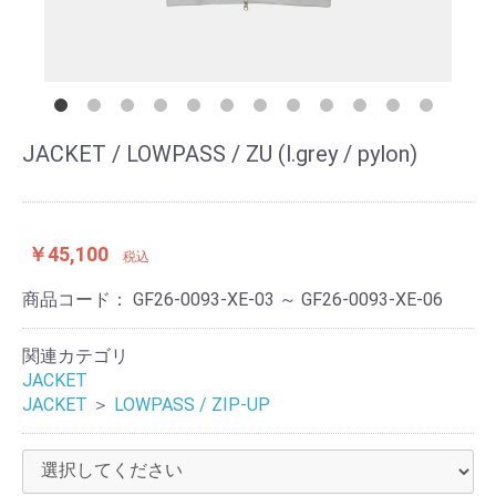
JACKET / LOWPASS / ZU (l.grey / pylon)
￥45,100
税込
商品コード：
GF26-0093-XE-03 ～ GF26-0093-XE-06
関連カテゴリ
JACKET
JACKET
＞
LOWPASS / ZIP-UP