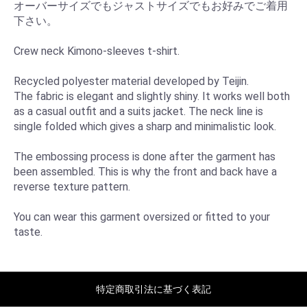
オーバーサイズでもジャストサイズでもお好みでご着用
下さい。
Crew neck Kimono-sleeves t-shirt.
Recycled polyester material developed by Teijin.
The fabric is elegant and slightly shiny. It works well both
as a casual outfit and a suits jacket. The neck line is
single folded which gives a sharp and minimalistic look.
The embossing process is done after the garment has
been assembled. This is why the front and back have a
reverse texture pattern.
You​ ​can​ ​wear​ ​this​ ​garment​ ​oversized​ ​or​ ​fitted​ ​to​ ​your​ ​
taste.
特定商取引法に基づく表記