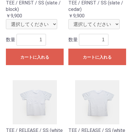
TEE / ERNST / SS (slate /
TEE / ERNST / SS (slate /
block)
cedar)
￥9,900
￥9,900
数量
数量
カートに入れる
カートに入れる
TEE / RELEASE / SS (white
TEE / RELEASE / SS (white